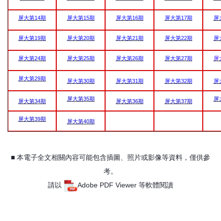
屏大第14期
屏大第15期
屏大第16期
屏大第17期
屏
屏大第19期
屏大第20期
屏大第21期
屏大第22期
屏
屏大第24期
屏大第25期
屏大第26期
屏大第27期
屏
屏大第29期
屏大第30期
屏大第31期
屏大第32期
屏
屏大第35期
屏
屏大第34期
屏大第36期
屏大第37期
屏大第39期
屏大第40期
■
本電子全文相關內容可能包含插圖、照片或影像等資料，僅供參
考。
請以
Adobe PDF Viewer 等軟體閱讀