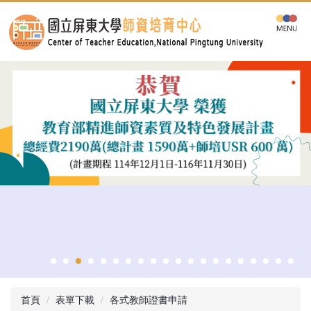
跳
到
主
要
內
容
區
首頁
表單下載
各式教師證書申請