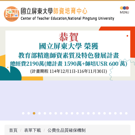
跳
到
主
要
內
容
區
首頁
表單下載
公費生品質確保機制