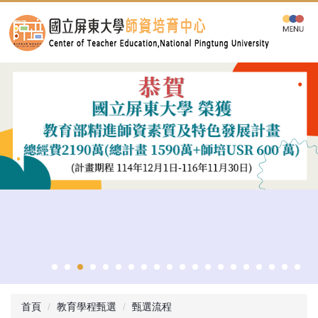
跳
到
主
要
內
容
區
首頁
教育學程甄選
甄選流程