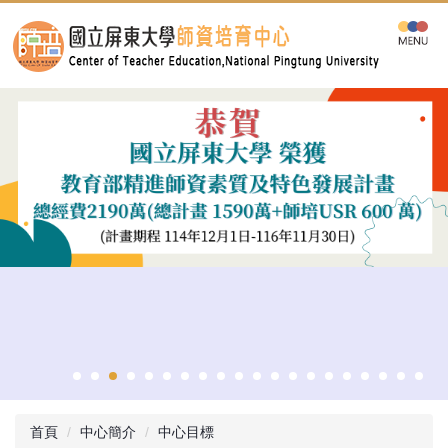
跳
到
主
要
內
容
區
首頁
中心簡介
中心目標