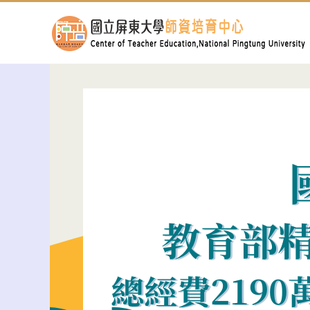
跳
到
主
要
內
容
區