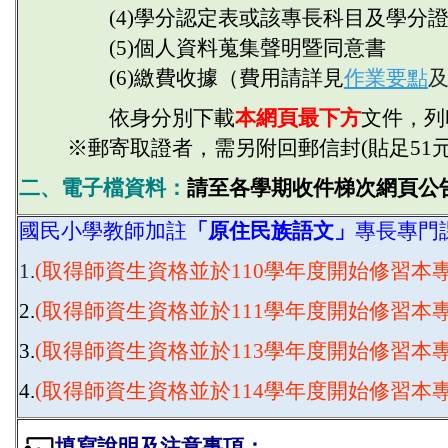
(4)學分認定表
或該專長科目及學分
(5)個人資料蒐集聲明暨同意書
(6)繳費收據（費用請詳見
作業要點
依身分別下載
本
網頁最下方
文件，列
※郵寄取證者，需另附回郵信封(貼足51元
二、電子檔資料：
請至各學期收件梯次網頁公
國民小學教師加註
「原住民族語文」
專長專門
1.
(取得師資生資格並於110學年度開始修習本專
2.
(取得師資生資格並於111學年度開始修習本專
3.
(取得師資生資格並於113學年度開始修習本專
4.
(取得師資生資格並於114學年度開始修習本專
填寫說明及注意事項：