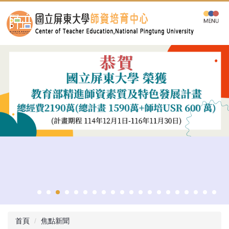
跳
到
主
要
內
容
區
首頁
焦點新聞