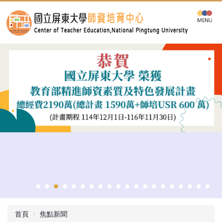
跳
到
主
要
內
容
區
首頁
焦點新聞