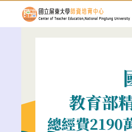
跳
到
主
要
內
容
區