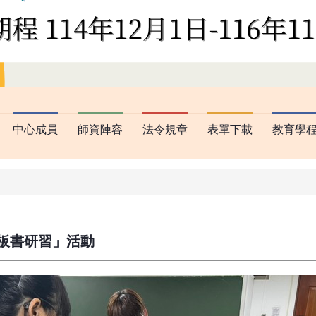
中心成員
師資陣容
法令規章
表單下載
教育學
「板書研習」活動