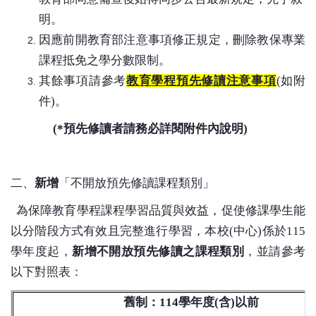
明。
因應前開教育部注意事項修正規定，刪除教保專業
課程抵免之學分數限制。
其餘事項請參考
教育學程預先修讀注意事項
(
如附
件
)
。
(*
預先修讀者請務必詳閱附件內說明
)
二、
新增
「不開放預先修讀課程類別」
為保障教育學程課程學習品質與效益，促使修課學生能
以分階段方式有效且完整進行學習，本校
(
中心
)
係於
115
學年度起，
新增不開放預先修讀之課程類別
，並請參考
以下對照表：
舊制：
114
學年度
(
含
)
以前