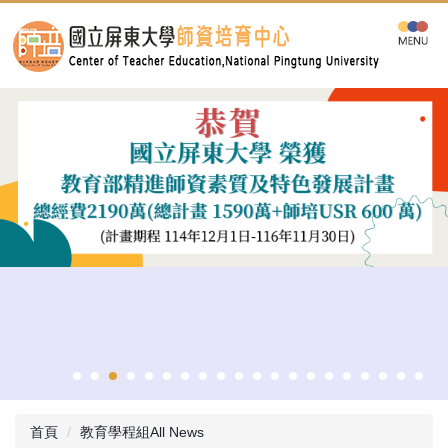
跳
到
主
要
內
容
區
首頁
教育學程組All News