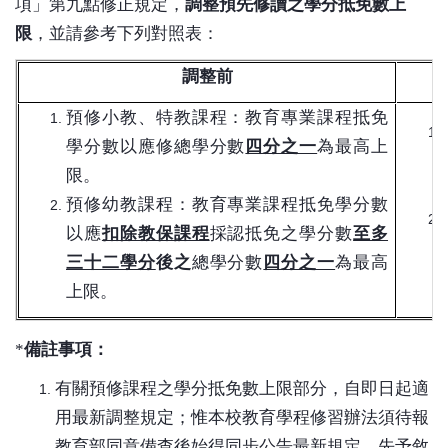
項」第九點修正規定，
調整預先修讀之學分抵免數上
限
，並請參考下列對照表：
調整前
預修小教、特教課程：教育專業課程抵免
學分數以應修總學分數
四分之一
為最高上
限。
預修幼教課程：教育專業課程抵免學分數
以應
扣除教保課程
採認抵免之學分數
至多
三十二學分
後之
總學分數
四分之一
為最高
上限。
*
備註事項：
有關預修課程之學分抵免數上限部分，自即日起適
用最新調整規定；惟本校教育學程修習辦法須待報
教育部同意備查後始得同步公告最新規定，先予敘