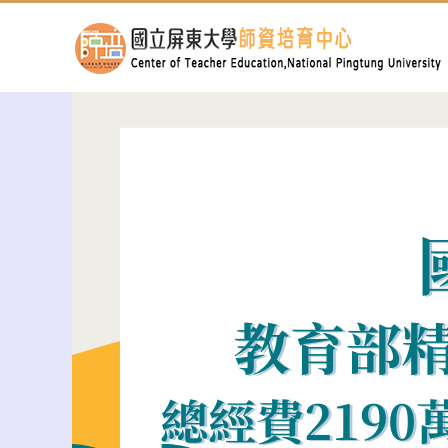
跳
到
主
要
內
容
區