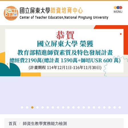
跳
到
主
要
內
容
區
首頁
師資生教學實務能力檢測