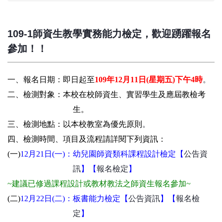
109-1師資生教學實務能力檢定，歡迎踴躍報名
參加！！
一、報名日期：即日起至
109年12月11日(星期五)下午4時
。
二、檢測對象：本校在校師資生、實習學生及應屆教檢考
生。
三、檢測地點：以本校教室為優先原則
。
四、檢測時間、項目及流程
請詳閱下列資訊：
(一)
12
月21日(一)
：
幼兒園師資類科課程設計
檢定【
公告資
訊
】【
報名檢定
】
~建議已修過課程設計或教材教法之師資生報名參加
~
(二)
12
月22日(二)：
板書能力檢定
【
公告資訊
】【
報名檢
定
】