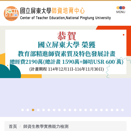
跳
到
主
要
內
容
區
首頁
師資生教學實務能力檢測