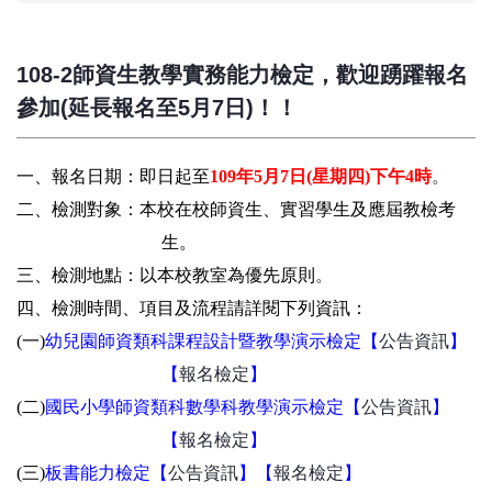
108-2師資生教學實務能力檢定，歡迎踴躍報名
參加(延長報名至5月7日)！！
一、報名日期：即日起至
109年5月7日(星期四)下午4時
。
二、檢測對象：本校在校師資生、實習學生及應屆教檢考
生。
三、檢測地點：以本校教室為優先原則
。
四、檢測時間、項目及流程
請詳閱下列資訊：
(一)
幼兒園師資類科課程設計暨教學演示
檢定【
公告資訊
】
【
報名檢定
】
(二)
國民小學師資類科數學科教學演示檢定
【
公告資訊
】
【
報名檢定
】
(三)
板書能力檢定
【
公告資訊
】【
報名檢定
】