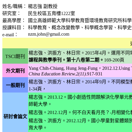
姓名/職稱：
楊志強 副教授
研究室：
民生校區五育樓
1222
室
最高學歷：
國立高雄師範大學科學教育暨環境教育研究所科學
授課科目：
科學教育、概念改變教學、科學概念學習、科學史
nzm.john@gmail.com
e-mail
：
楊志強、洪振方、林日宗。
2015
年
4
月。運用不同
TSCI
期刊
課程與教學季刊。第十八卷第二期。
169-200
頁
Yang Chih-Chiang, Hung Jeng-Fung
，
2012.12.Using 
外文期刊
China Education Review.2(11).
917-931
楊志強、洪振方、林日宗。
2014
年
9
月。不同模型
一般期刊
1-34
頁，
楊志強。
2013.12
。國小創造性問題解決化學單元
師範大學。
楊志強。
2012.12
月。何不白天看月亮？-月相變
研討會論文
楊志強、洪振方。
2012.12
月。國小學童對星體類
育大學。